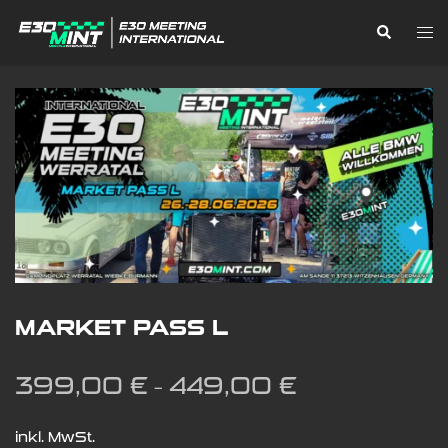
Zum
Suche
Me
Inhalt
ums
springen
MARKET PASS L
399,00
€
449,00
€
–
inkl. MwSt.