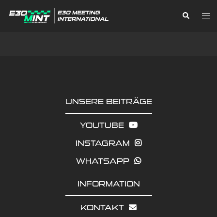
Zum
Suche
Me
Inhalt
ums
springen
UNSERE BEITRÄGE
YOUTUBE
INSTAGRAM
WHATSAPP
INFORMATION
KONTAKT